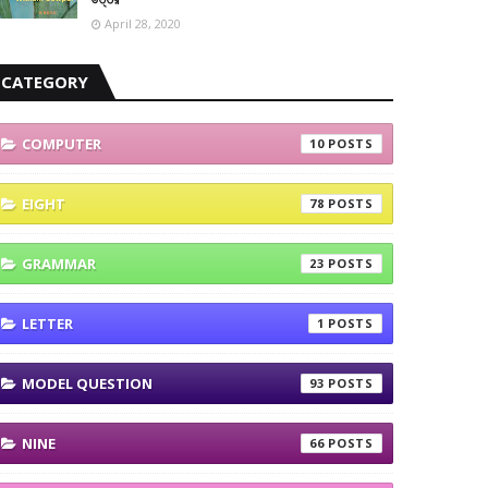
April 28, 2020
CATEGORY
COMPUTER
10
EIGHT
78
GRAMMAR
23
LETTER
1
MODEL QUESTION
93
NINE
66