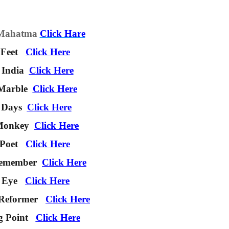
 Mahatma
Click Hare
 Feet
Click Here
 India
Click Here
Marble
Click Here
 Days
Click Here
Monkey
Click Here
 Poet
Click Here
Remember
Click Here
 Eye
Click Here
 Reformer
Click Here
g Point
Click Here