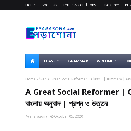
Home
About Us
Terms & Conditions
Disclaimer
Pri
CLASS
GRAMMAR
WRITING
M
Home
five
A Great Social Reformer | Class 5 | summary | Analysis 
A Great Social Reformer | 
বাংলায় অনুবাদ | প্রশ্ন ও উত্তর
eParasona
October 05, 2020