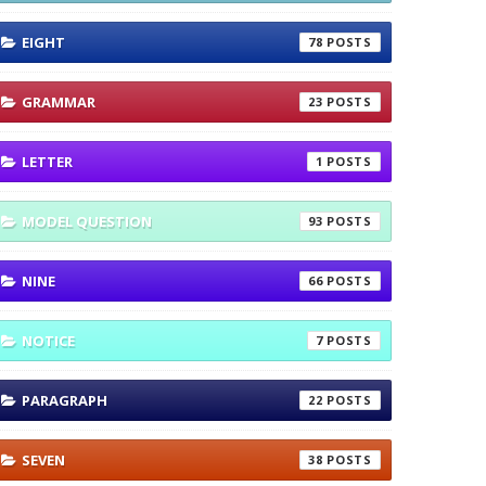
EIGHT
78
GRAMMAR
23
LETTER
1
MODEL QUESTION
93
NINE
66
NOTICE
7
PARAGRAPH
22
SEVEN
38