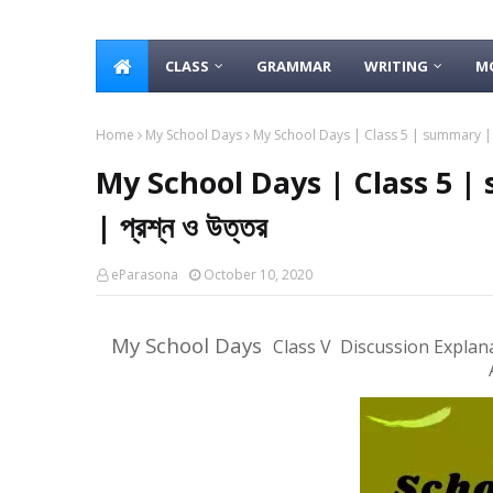
CLASS
GRAMMAR
WRITING
M
Home
My School Days
My School Days | Class 5 | summary | Analy
My School Days | Class 5 | s
| প্রশ্ন ও উত্তর
eParasona
October 10, 2020
My School Days
Class V Discussion Explan