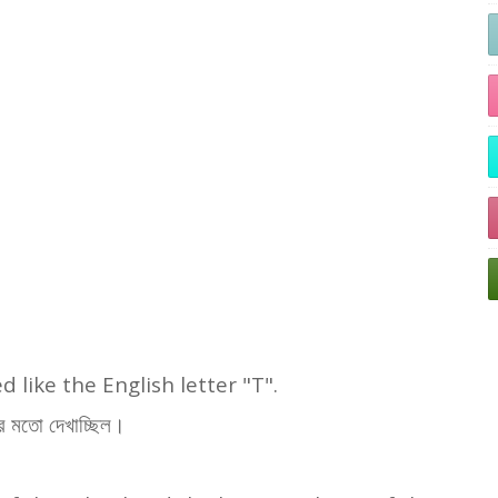
like the English letter "T".
র মতো দেখাচ্ছিল।