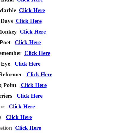
Marble
Click Here
 Days
Click Here
Monkey
Click Here
 Poet
Click Here
Remember
Click Here
 Eye
Click Here
 Reformer
Click Here
g Point
Click Here
riers
Click Here
mar
Click Here
ng
Click Here
estion
Click Here