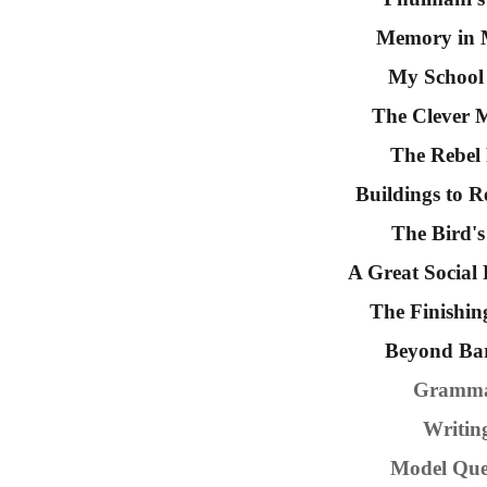
Memory in 
My School
The Clever 
The Rebel
Buildings to 
The Bird's
A Great Social
The Finishin
Beyond Bar
Gram
Writi
Model Qu