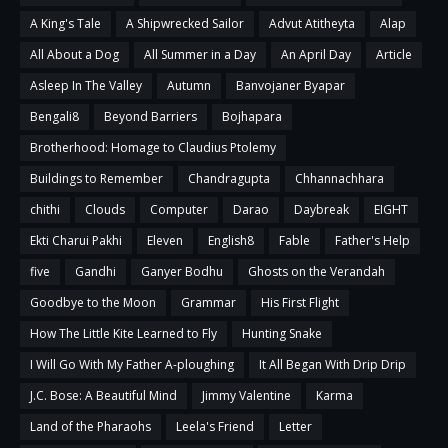
A King's Tale
A Shipwrecked Sailor
Advut Atitheyta
Alap
All About a Dog
All Summer in a Day
An April Day
Article
Asleep In The Valley
Autumn
Banvojaner Byapar
Bengali8
Beyond Barriers
Bojhapara
Brotherhood: Homage to Claudius Ptolemy
Buildings to Remember
Chandragupta
Chhannachhara
chithi
Clouds
Computer
Darao
Daybreak
EIGHT
Ekti Charui Pakhi
Eleven
English8
Fable
Father's Help
five
Gandhi
Ganyer Bodhu
Ghosts on the Verandah
Goodbye to the Moon
Grammar
His First Flight
How The Little Kite Learned to Fly
Hunting Snake
I Will Go With My Father A-ploughing
It All Began With Drip Drip
J.C. Bose: A Beautiful Mind
Jimmy Valentine
Karma
Land of the Pharaohs
Leela's Friend
Letter