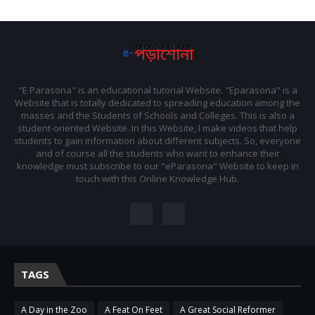
"E Parasona" is an educational tutorial Website. "Eparasona" is a
Website that is totally dedicated to spreading education among the
masses and the Students of Schools and Colleges. This is also a
student-oriented Website. In this Website, I make videos that help
students to gain information about different subjects. So, everyone
and of course all the students who want to enhance their
knowledge must subscribe to our "eParasona" Website to keep in
touch with this Online Knowledge Hub.
TAGS
A Day in the Zoo
A Feat On Feet
A Great Social Reformer