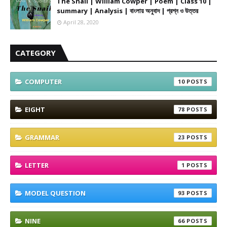
The Snail | William Cowper | Poem | Class 10 |
summary | Analysis | বাংলায় অনুবাদ | প্রশ্ন ও উত্তর
April 28, 2020
CATEGORY
COMPUTER
10
EIGHT
78
GRAMMAR
23
LETTER
1
MODEL QUESTION
93
NINE
66