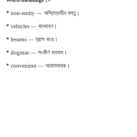
Word-meanings
*
non-entity
—
অস্তিত্বহীন
বস্তু
।
*
vehicles
—
যানবাহন
।
*
lessens
—
হ্রাস
করে
।
*
dogmas
—
সংকীর্ণ
মতবাদ
।
*
convenient
—
আরামদায়ক
।