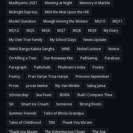
Madhyamic 2021
Meeting at Night
Memory in Marble
Midnight Express
Mild the Mist Upon the Hill
Model Question
Mowgli Among the Wolves
MQ10
MQ11
MQ12
MQ5
MQ6
MQ7
MQ8
MQ9
My Diary
My Own True Family
My School Days
News Update
Nikhil Banga Kabita Sangha
NINE
Nobel Lecture
Notice
On Killing a Tree
Our Runaway Kite
PalliSamaj
Parabasi
Paragraph
Pathchalti
Phulmani's India
Poetry
Poetry.
Pran Variye Trisa Hariye
Princess September
Prose
prose twelve
Rip Van Winkle
Sabuj Jama
Scholarship
Sea Fever
SEVEN
Shall I Compare Thee
SIX
Smart Ice Cream
Someone
Strong Roots
Summer Friends
Tales of Bhola Grandpa
Tales of Childhood
TEN
Thank You Ma'am
Thank you Maam
The Adventurous Clown
The Axe