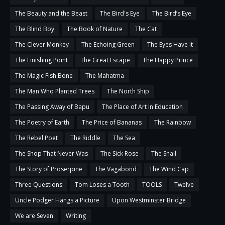
The Beauty and the Beast
The Bird's Eye
The Bird’s Eye
The Blind Boy
The Book of Nature
The Cat
The Clever Monkey
The Echoing Green
The Eyes Have It
The Finishing Point
The Great Escape
The Happy Prince
The Magic Fish Bone
The Mahatma
The Man Who Planted Trees
The North Ship
The Passing Away of Bapu
The Place of Art in Education
The Poetry of Earth
The Price of Bananas
The Rainbow
The Rebel Poet
The Riddle
The Sea
The Shop That Never Was
The Sick Rose
The Snail
The Story of Proserpine
The Vagabond
The Wind Cap
Three Questions
Tom Loses a Tooth
TOOLS
Twelve
Uncle Podger Hangs a Picture
Upon Westminster Bridge
We are Seven
Writing