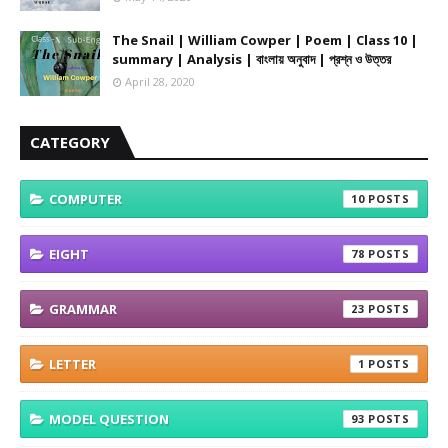
The Snail | William Cowper | Poem | Class 10 |
summary | Analysis | বাংলায় অনুবাদ | প্রশ্ন ও উত্তর
April 28, 2020
CATEGORY
COMPUTER
10
EIGHT
78
GRAMMAR
23
LETTER
1
MODEL QUESTION
93