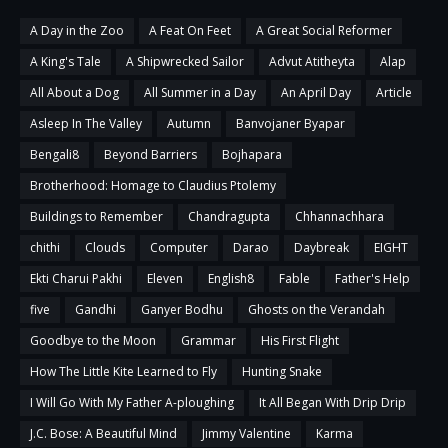
A Day in the Zoo
A Feat On Feet
A Great Social Reformer
A King's Tale
A Shipwrecked Sailor
Advut Atitheyta
Alap
All About a Dog
All Summer in a Day
An April Day
Article
Asleep In The Valley
Autumn
Banvojaner Byapar
Bengali8
Beyond Barriers
Bojhapara
Brotherhood: Homage to Claudius Ptolemy
Buildings to Remember
Chandragupta
Chhannachhara
chithi
Clouds
Computer
Darao
Daybreak
EIGHT
Ekti Charui Pakhi
Eleven
English8
Fable
Father's Help
five
Gandhi
Ganyer Bodhu
Ghosts on the Verandah
Goodbye to the Moon
Grammar
His First Flight
How The Little Kite Learned to Fly
Hunting Snake
I Will Go With My Father A-ploughing
It All Began With Drip Drip
J.C. Bose: A Beautiful Mind
Jimmy Valentine
Karma