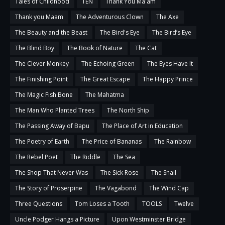
Tales of Childhood
TEN
Thank You Ma'am
Thank you Maam
The Adventurous Clown
The Axe
The Beauty and the Beast
The Bird's Eye
The Bird’s Eye
The Blind Boy
The Book of Nature
The Cat
The Clever Monkey
The Echoing Green
The Eyes Have It
The Finishing Point
The Great Escape
The Happy Prince
The Magic Fish Bone
The Mahatma
The Man Who Planted Trees
The North Ship
The Passing Away of Bapu
The Place of Art in Education
The Poetry of Earth
The Price of Bananas
The Rainbow
The Rebel Poet
The Riddle
The Sea
The Shop That Never Was
The Sick Rose
The Snail
The Story of Proserpine
The Vagabond
The Wind Cap
Three Questions
Tom Loses a Tooth
TOOLS
Twelve
Uncle Podger Hangs a Picture
Upon Westminster Bridge