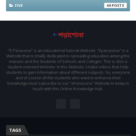
FIVE
44
"E Parasona" is an educational tutorial Website. "Eparasona" is a
Website that is totally dedicated to spreading education among the
masses and the Students of Schools and Colleges. This is also a
student-oriented Website. In this Website, I make videos that help
students to gain information about different subjects. So, everyone
and of course all the students who want to enhance their
knowledge must subscribe to our "eParasona" Website to keep in
touch with this Online Knowledge Hub.
TAGS