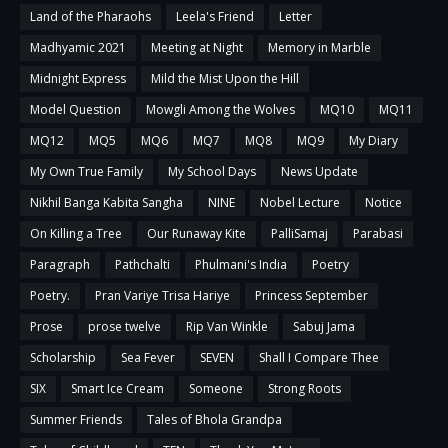
Land of the Pharaohs
Leela's Friend
Letter
Madhyamic 2021
Meeting at Night
Memory in Marble
Midnight Express
Mild the Mist Upon the Hill
Model Question
Mowgli Among the Wolves
MQ10
MQ11
MQ12
MQ5
MQ6
MQ7
MQ8
MQ9
My Diary
My Own True Family
My School Days
News Update
Nikhil Banga Kabita Sangha
NINE
Nobel Lecture
Notice
On Killing a Tree
Our Runaway Kite
PalliSamaj
Parabasi
Paragraph
Pathchalti
Phulmani's India
Poetry
Poetry.
Pran Variye Trisa Hariye
Princess September
Prose
prose twelve
Rip Van Winkle
Sabuj Jama
Scholarship
Sea Fever
SEVEN
Shall I Compare Thee
SIX
Smart Ice Cream
Someone
Strong Roots
Summer Friends
Tales of Bhola Grandpa