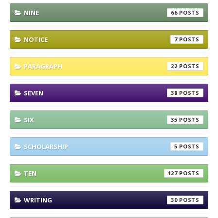
NINE
66
NOTICE
7
PARAGRAPH
22
SEVEN
38
SIX
35
SCHOLARSHIP
5
TEN
127
WRITING
30