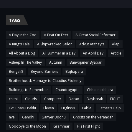
TAGS
A Day in the Zoo
A Feat On Feet
A Great Social Reformer
A King's Tale
A Shipwrecked Sailor
Advut Atitheyta
Alap
All About a Dog
All Summer in a Day
An April Day
Article
Asleep In The Valley
Autumn
Banvojaner Byapar
Bengali8
Beyond Barriers
Bojhapara
Brotherhood: Homage to Claudius Ptolemy
Buildings to Remember
Chandragupta
Chhannachhara
chithi
Clouds
Computer
Darao
Daybreak
EIGHT
Ekti Charui Pakhi
Eleven
English8
Fable
Father's Help
five
Gandhi
Ganyer Bodhu
Ghosts on the Verandah
Goodbye to the Moon
Grammar
His First Flight