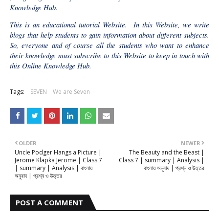
Knowledge Hub.
This is an educational tutorial Website. In this Website, we write
blogs that help students to gain information about different subjects.
So, everyone and of course all the students who want to enhance
their knowledge must subscribe to this Website to keep in touch with
this Online Knowledge Hub.
Tags:
SEVEN
We are Seven
OLDER
NEWER
Uncle Podger Hangs a Picture |
The Beauty and the Beast |
Jerome Klapka Jerome | Class 7
Class 7 | summary | Analysis |
| summary | Analysis | বাংলায়
বাংলায় অনুবাদ | প্রশ্ন ও উত্তর
অনুবাদ | প্রশ্ন ও উত্তর
POST A COMMENT