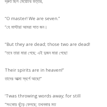
দ্রুত ছিল মেয়েটির উত্তর
,
“O master! We are seven.”
“
হে মাস্টার! আমরা সাত জন।
“But they are dead; those two are dead!
“
তবে তারা মারা গেছে
;
এই দুজন মারা গেছে!
Their spirits are in heaven!”
তাদের আত্মা স্বর্গে আছে!
”
'Twas throwing words away; for still
“সংকোচ ছুঁড়ে ফেলছে
;
তখনকার মত