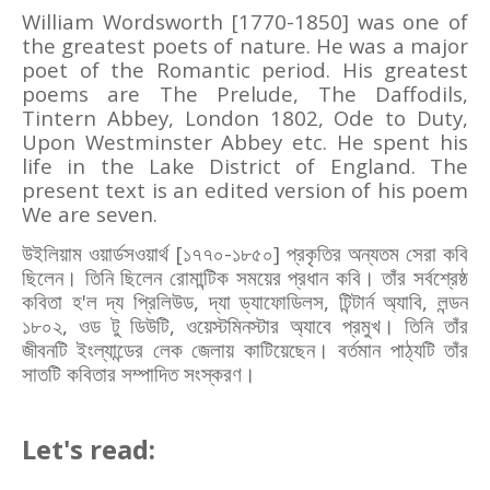
William Wordsworth [1770-1850] was one of
the greatest poets of nature. He was a major
poet of the Romantic period. His greatest
poems are The Prelude, The Daffodils,
Tintern Abbey, London 1802, Ode to Duty,
Upon Westminster Abbey etc. He spent his
life in the Lake District of England. The
present text is an edited version of his poem
We are seven.
উইলিয়াম ওয়ার্ডসওয়ার্থ [১৭৭০
-
১৮৫০
]
প্রকৃতির অন্যতম সেরা কবি
ছিলেন। তিনি ছিলেন রোমান্টিক সময়ের প্রধান কবি। তাঁর সর্বশ্রেষ্ঠ
কবিতা হ
'
ল দ্য প্রিলিউড
,
দ্যা ড্যাফোডিলস
,
টিন্টার্ন অ্যাবি
,
লন্ডন
১৮০২
,
ওড টু ডিউটি
,
ওয়েস্টমিনস্টার অ্যাবে প্রমুখ। তিনি তাঁর
জীবনটি ইংল্যান্ডের লেক জেলায় কাটিয়েছেন। বর্তমান পাঠ্যটি তাঁর
সাতটি কবিতার সম্পাদিত সংস্করণ।
Let's read: