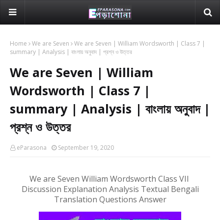
Home
We are Seven
We are Seven | William Wordsworth | Class 7 |
summary | Analysis | বাংলায় অনুবাদ | প্রশ্ন ও উত্তর
We are Seven | William
Wordsworth | Class 7 |
summary | Analysis | বাংলায় অনুবাদ |
প্রশ্ন ও উত্তর
eParasona
September 19, 2020
We are Seven
William Wordsworth
Class VII
Discussion Explanation Analysis Textual Bengali
Translation Questions Answer