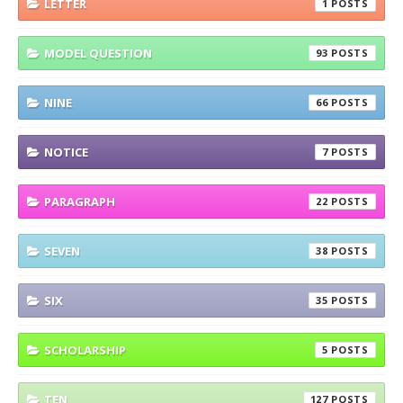
LETTER
1
MODEL QUESTION
93
NINE
66
NOTICE
7
PARAGRAPH
22
SEVEN
38
SIX
35
SCHOLARSHIP
5
TEN
127