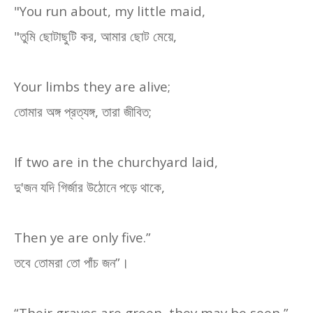
"You run about, my little maid,
"
তুমি ছোটাছুটি কর
,
আমার ছোট মেয়ে
,
Your limbs they are alive;
তোমার অঙ্গ প্রত্যঙ্গ
,
তারা জীবিত
;
If two are in the churchyard laid,
দু
'
জন যদি গির্জার উঠোনে পড়ে থাকে
,
Then ye are only five.”
তবে তোমরা তো পাঁচ জন”।
“Their graves are green, they may be seen,”