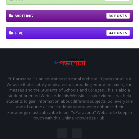
WRITING
30
FIVE
44
"E Parasona" is an educational tutorial Website. "Eparasona" is a
Website that is totally dedicated to spreading education among the
masses and the Students of Schools and Colleges. This is also a
student-oriented Website. In this Website, I make videos that help
students to gain information about different subjects. So, everyone
and of course all the students who want to enhance their
knowledge must subscribe to our "eParasona" Website to keep in
touch with this Online Knowledge Hub.