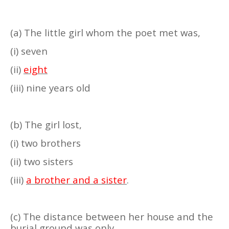
(a) The little girl whom the poet met was,
(i) seven
(ii)
eight
(iii) nine years old
(b) The girl lost,
(i) two brothers
(ii) two sisters
(iii)
a brother and a sister
.
(c) The distance between her house and the
burial ground was only,