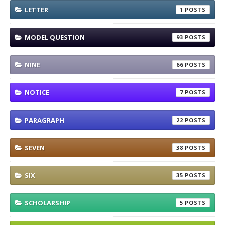
LETTER
1
MODEL QUESTION
93
NINE
66
NOTICE
7
PARAGRAPH
22
SEVEN
38
SIX
35
SCHOLARSHIP
5