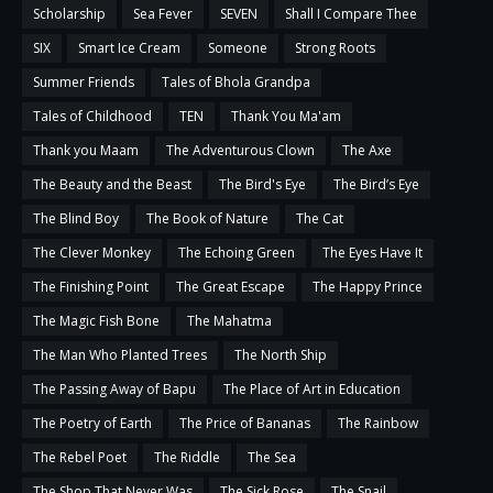
Scholarship
Sea Fever
SEVEN
Shall I Compare Thee
SIX
Smart Ice Cream
Someone
Strong Roots
Summer Friends
Tales of Bhola Grandpa
Tales of Childhood
TEN
Thank You Ma'am
Thank you Maam
The Adventurous Clown
The Axe
The Beauty and the Beast
The Bird's Eye
The Bird’s Eye
The Blind Boy
The Book of Nature
The Cat
The Clever Monkey
The Echoing Green
The Eyes Have It
The Finishing Point
The Great Escape
The Happy Prince
The Magic Fish Bone
The Mahatma
The Man Who Planted Trees
The North Ship
The Passing Away of Bapu
The Place of Art in Education
The Poetry of Earth
The Price of Bananas
The Rainbow
The Rebel Poet
The Riddle
The Sea
The Shop That Never Was
The Sick Rose
The Snail