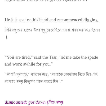
He just spat on his hand and recommenced digging.
তিনি
শুধু
তার
হাতের
উপর
থুথু
ফেলেছিলেন
এবং
খনন
শুরু
করেছিলেন
।
“You are tired," said the Tsar, "let me take the spade
and work awhile for you."
"আপনি ক্লান্ত," বললেন জার, "আমাকে কোদালটা নিতে দিন এবং
আপনার জন্য কিছুক্ষণ কাজ করতে দিন।"
dismounted: got down (
নিচে
নামা
)