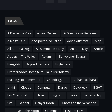
TAGS
A Day in the Zoo
A Feat On Feet
A Great Social Reformer
A King's Tale
A Shipwrecked Sailor
Advut Atitheyta
Alap
All About a Dog
All Summer in a Day
An April Day
Article
Asleep In The Valley
Autumn
Banvojaner Byapar
Bengali8
Beyond Barriers
Bojhapara
Brotherhood: Homage to Claudius Ptolemy
Buildings to Remember
Chandragupta
Chhannachhara
chithi
Clouds
Computer
Darao
Daybreak
EIGHT
Ekti Charui Pakhi
Eleven
English8
Fable
Father's Help
five
Gandhi
Ganyer Bodhu
Ghosts on the Verandah
Goodbye to the Moon
Grammar
His First Flight