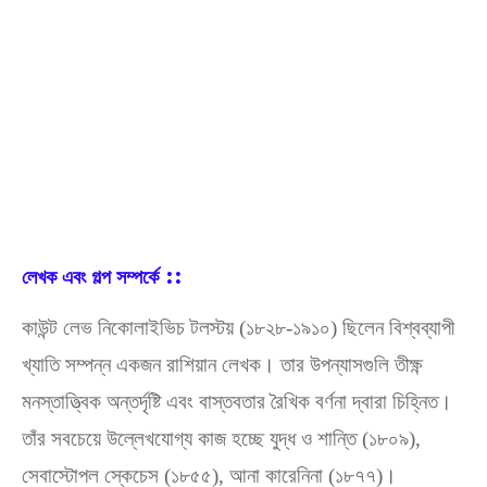
::
লেখক এবং গল্প সম্পর্কে
কাউন্ট লেভ নিকোলাইভিচ টলস্টয় (১৮২৮-১৯১০) ছিলেন বিশ্বব্যাপী
খ্যাতি সম্পন্ন একজন রাশিয়ান লেখক। তার উপন্যাসগুলি তীক্ষ্ণ
মনস্তাত্ত্বিক অন্তর্দৃষ্টি এবং বাস্তবতার রৈখিক বর্ণনা দ্বারা চিহ্নিত।
তাঁর সবচেয়ে উল্লেখযোগ্য কাজ হচ্ছে যুদ্ধ ও শান্তি (১৮০৯),
সেবাস্টোপল স্কেচেস (১৮৫৫), আনা কারেনিনা (১৮৭৭)।