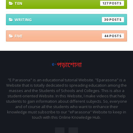
TEN
127
WRITING
30
FIVE
44
"E Parasona" is an educational tutorial Website. "Eparasona" is a
Website that is totally dedicated to spreading education among the
masses and the Students of Schools and Colleges. This is also a
student-oriented Website. In this Website, I make videos that help
students to gain information about different subjects. So, everyone
and of course all the students who want to enhance their
knowledge must subscribe to our "eParasona" Website to keep in
touch with this Online Knowledge Hub.