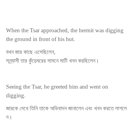
When the Tsar approached, the hermit was digging
the ground in front of his hut.
যখন
জার
কাছে
এসেছিলেন
,
সন্ন্যাসী
তার
কুঁড়েঘরের
সামনে
মাটি
খনন
করছিলেন
।
Seeing the Tsar, he greeted him and went on
digging.
জারকে
দেখে
তিনি
তাকে
অভিবাদন
জানালেন
এবং
খনন
করতে
লাগলে
ন
।