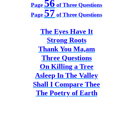
56
Page
of Three Questions
57
Page
of Three Questions
T
h
e
Eyes Have It
Strong Roots
T
hank
You Ma,am
Three Questions
On Killing a Tree
Asleep In The Valley
Shall I Compare Thee
T
h
e
Poetry of Earth