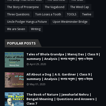
The Story of Proserpine
The Vagabond
The Wind Cap
Three Questions
Tom Loses a Tooth
TOOLS
Twelve
Uncle Podger Hangs a Picture
Upon Westminster Bridge
We are Seven
Writing
POPULAR POSTS
Tales of Bhola Grandpa | Manoj Das | Class 9 |
summary | Analysis | বাংলায় অনুবাদ | প্রশ্ন ও উত্তর
April 29, 2020
All About a Dog | A.G. Gardiner | Class 9 |
summary | Analysis | বাংলায় অনুবাদ | প্রশ্ন ও উত্তর
May 01, 2020
The Book of Nature | Jawaharlal Nehru |
Bengali Meaning | Questions and Answers |
Class 7