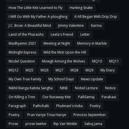
How The Little Kite Learned to Fly
Hunting Snake
I Will Go With My Father A-ploughing
It All Began With Drip Drip
J.C. Bose: A Beautiful Mind
Jimmy Valentine
Karma
Land of the Pharaohs
Leela's Friend
Letter
Madhyamic 2021
Meeting at Night
Memory in Marble
Midnight Express
Mild the Mist Upon the Hill
Model Question
Mowgli Among the Wolves
MQ10
MQ11
MQ12
MQ5
MQ6
MQ7
MQ8
MQ9
My Diary
My Own True Family
My School Days
News Update
Nikhil Banga Kabita Sangha
NINE
Nobel Lecture
Notice
On Killing a Tree
Our Runaway Kite
PalliSamaj
Parabasi
Paragraph
Pathchalti
Phulmani's India
Poetry
Poetry.
Pran Variye Trisa Hariye
Princess September
Prose
prose twelve
Rip Van Winkle
Sabuj Jama