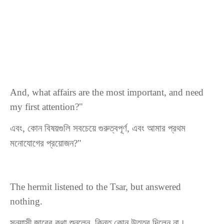
And, what affairs are the most important, and need
my first attention?"
এবং, কোন বিষয়গুলি সবচেয়ে গুরুত্বপূর্ণ, এবং আমার প্রথম
মনোযোগের প্রয়োজন?"
The hermit listened to the Tsar, but answered
nothing.
সন্ন্যাসী
জারের
কথা
শুনলেন
,
কিন্তু
কোন
উত্তর
দিলেন
না
।