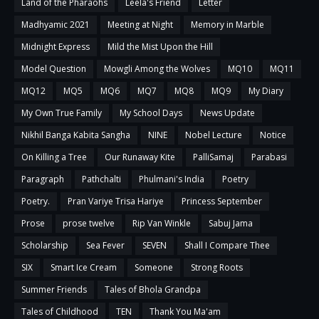
Land of the Pharaohs
Leela's Friend
Letter
Madhyamic 2021
Meeting at Night
Memory in Marble
Midnight Express
Mild the Mist Upon the Hill
Model Question
Mowgli Among the Wolves
MQ10
MQ11
MQ12
MQ5
MQ6
MQ7
MQ8
MQ9
My Diary
My Own True Family
My School Days
News Update
Nikhil Banga Kabita Sangha
NINE
Nobel Lecture
Notice
On Killing a Tree
Our Runaway Kite
PalliSamaj
Parabasi
Paragraph
Pathchalti
Phulmani's India
Poetry
Poetry.
Pran Variye Trisa Hariye
Princess September
Prose
prose twelve
Rip Van Winkle
Sabuj Jama
Scholarship
Sea Fever
SEVEN
Shall I Compare Thee
SIX
Smart Ice Cream
Someone
Strong Roots
Summer Friends
Tales of Bhola Grandpa
Tales of Childhood
TEN
Thank You Ma'am