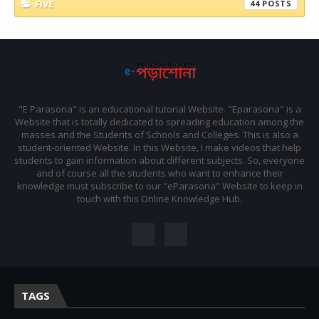
FIVE
44
"E Parasona" is an educational tutorial Website. "Eparasona" is a
Website that is totally dedicated to spreading education among the
masses and the Students of Schools and Colleges. This is also a
student-oriented Website. In this Website, I make videos that help
students to gain information about different subjects. So, everyone
and of course all the students who want to enhance their
knowledge must subscribe to our "eParasona" Website to keep in
touch with this Online Knowledge Hub.
TAGS