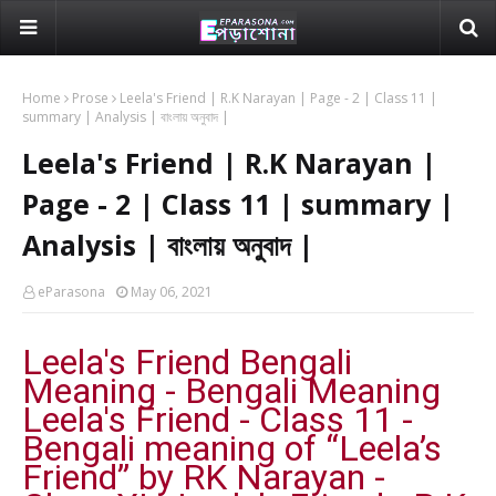
Home
Prose
Leela's Friend | R.K Narayan | Page - 2 | Class 11 |
summary | Analysis | বাংলায় অনুবাদ |
Leela's Friend | R.K Narayan |
Page - 2 | Class 11 | summary |
Analysis | বাংলায় অনুবাদ |
eParasona
May 06, 2021
Leela's Friend Bengali
Meaning - Bengali Meaning
Leela's Friend - Class 11 -
Bengali meaning of “Leela’s
Friend” by RK Narayan -