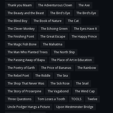
Thank you Maam
The Adventurous Clown
The Axe
The Beauty and the Beast
The Bird's Eye
The Bird’s Eye
The Blind Boy
The Book of Nature
The Cat
The Clever Monkey
The Echoing Green
The Eyes Have It
The Finishing Point
The Great Escape
The Happy Prince
The Magic Fish Bone
The Mahatma
The Man Who Planted Trees
The North Ship
The Passing Away of Bapu
The Place of Art in Education
The Poetry of Earth
The Price of Bananas
The Rainbow
The Rebel Poet
The Riddle
The Sea
The Shop That Never Was
The Sick Rose
The Snail
The Story of Proserpine
The Vagabond
The Wind Cap
Three Questions
Tom Loses a Tooth
TOOLS
Twelve
Uncle Podger Hangs a Picture
Upon Westminster Bridge