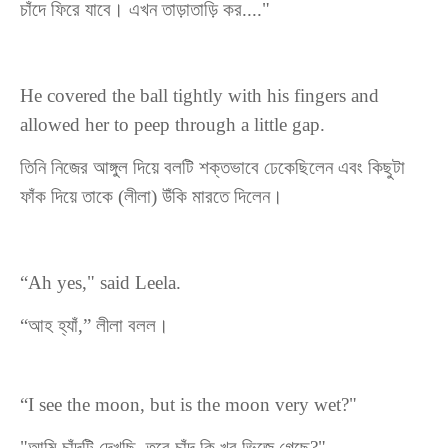
চাঁদে ফিরে যাবে। এখন তাড়াতাড়ি কর...."
He covered the ball tightly with his fingers and
allowed her to peep through a little gap.
তিনি নিজের আঙ্গুল দিয়ে বলটি শক্তভাবে ঢেকেছিলেন এবং কিছুটা
ফাঁক দিয়ে তাকে (লীলা) উঁকি মারতে দিলেন।
“Ah yes," said Leela.
“
আহ
হ্যাঁ
,”
লীলা
বলল।
“I see the moon, but is the moon very wet?"
"
আমি
চাঁদ
টি
দেখছি
,
তবে
চাঁদ
কি
খুব
ভিজে
গেছে
?"