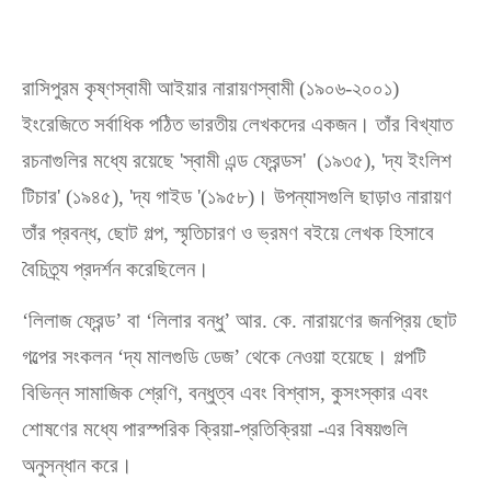
রাসিপুরম কৃষ্ণস্বামী আইয়ার নারায়ণস্বামী (১৯০৬-২০০১)
ইংরেজিতে সর্বাধিক পঠিত ভারতীয় লেখকদের একজন। তাঁর বিখ্যাত
রচনাগুলির মধ্যে রয়েছে 'স্বামী এন্ড ফ্রেন্ডস' (১৯৩৫), 'দ্য ইংলিশ
টিচার' (১৯৪৫), 'দ্য গাইড '(১৯৫৮)। উপন্যাসগুলি ছাড়াও নারায়ণ
তাঁর প্রবন্ধ, ছোট গল্প, স্মৃতিচারণ ও ভ্রমণ বইয়ে লেখক হিসাবে
বৈচিত্র্য প্রদর্শন করেছিলেন।
‘লিলাজ ফ্রেন্ড’ বা ‘লিলার বন্ধু’ আর. কে. নারায়ণের জনপ্রিয় ছোট
গল্পের সংকলন ‘দ্য মালগুডি ডেজ’ থেকে নেওয়া হয়েছে। গল্পটি
বিভিন্ন সামাজিক শ্রেণি, বন্ধুত্ব এবং বিশ্বাস, কুসংস্কার এবং
শোষণের মধ্যে পারস্পরিক ক্রিয়া-প্রতিক্রিয়া -এর বিষয়গুলি
অনুসন্ধান করে।