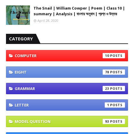
The Snail | William Cowper | Poem | Class 10 |
summary | Analysis | বাংলায় অনুবাদ | প্রশ্ন ও উত্তর
April 28, 2020
CATEGORY
COMPUTER
10
EIGHT
78
GRAMMAR
23
LETTER
1
MODEL QUESTION
93