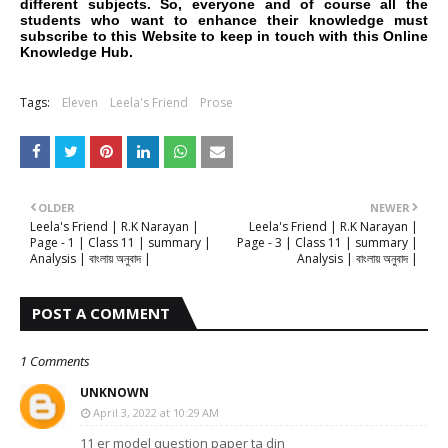
different subjects. So, everyone and of course all the
students who want to enhance their knowledge must
subscribe to this Website to keep in touch with this Online
Knowledge Hub.
Tags:
Eleven
Leela's Friend
Prose
OLDER
NEWER
Leela's Friend | R.K Narayan |
Leela's Friend | R.K Narayan |
Page - 1 | Class 11 | summary |
Page - 3 | Class 11 | summary |
Analysis | বাংলায় অনুবাদ |
Analysis | বাংলায় অনুবাদ |
POST A COMMENT
1 Comments
UNKNOWN
April 3, 2022 at 10:29 AM
11 er model question paper ta din