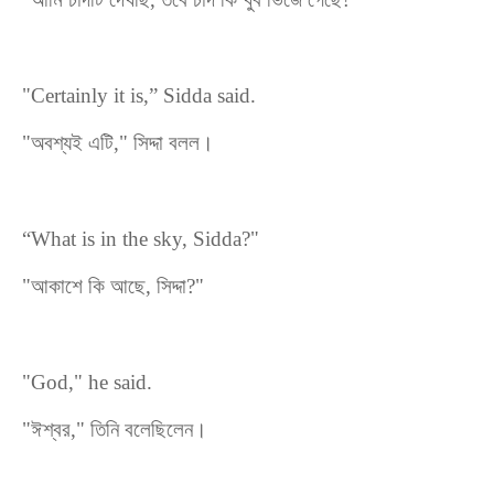
"Certainly it is,” Sidda said.
"
অবশ্যই
এটি
,"
সিদ্দা
বলল।
“What is in the sky, Sidda?"
"
আকাশে
কি
আছে
,
সি
দ্দা
?"
"God," he said.
"
ঈ
শ্বর
,"
তিনি
বলেছিলেন।