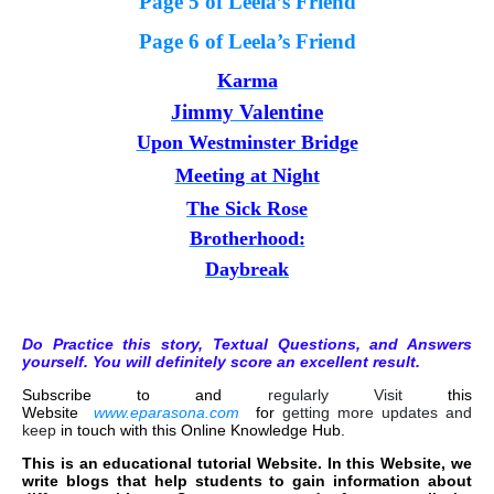
Page 5 of Leela’s Friend
Page 6 of Leela’s Friend
Karma
Jimmy Valentine
Upon Westminster Bridge
Meeting at Night
The Sick Rose
Brotherhood:
Daybreak
Do Practice this story, Textual Questions, and Answers
yourself. You will definitely score an excellent result.
Subscribe to and
regularly Visit
this
Website
www.eparasona.com
for
getting more updates and
keep
in touch with this Online Knowledge Hub.
This is an educational tutorial Website. In this Website, we
write blogs that help students to gain information about