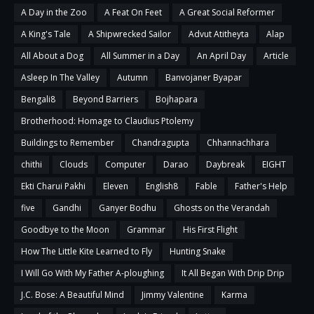
A Day in the Zoo
A Feat On Feet
A Great Social Reformer
A King's Tale
A Shipwrecked Sailor
Advut Atitheyta
Alap
All About a Dog
All Summer in a Day
An April Day
Article
Asleep In The Valley
Autumn
Banvojaner Byapar
Bengali8
Beyond Barriers
Bojhapara
Brotherhood: Homage to Claudius Ptolemy
Buildings to Remember
Chandragupta
Chhannachhara
chithi
Clouds
Computer
Darao
Daybreak
EIGHT
Ekti Charui Pakhi
Eleven
English8
Fable
Father's Help
five
Gandhi
Ganyer Bodhu
Ghosts on the Verandah
Goodbye to the Moon
Grammar
His First Flight
How The Little Kite Learned to Fly
Hunting Snake
I Will Go With My Father A-ploughing
It All Began With Drip Drip
J.C. Bose: A Beautiful Mind
Jimmy Valentine
Karma