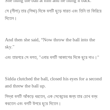
She flung the ball at him and he flung it back.
সে
(
লীলা
)
তার
(
সিদ্দা
)
দিকে
বল
টি
ছুড়ে
মার
ত
এবং
তিনি
তা
ফিরিয়ে
দি
তে
ন।
And then she said, “Now throw the ball into the
sky."
এবং
তারপরে
সে
বল
ত
, "
এবার
বলটি
আকাশে
র
দিকে
ছুরে
দাও
।
"
Sidda clutched the ball, closed his eyes for a second
and threw the ball up.
সিদ্ধা বলটি আঁকড়ে ধরতেন, এক সেকেন্ডের জন্য তার চোখ বন্ধ
করতেন এবং বলটি উপরে ছুরে দিতেন।